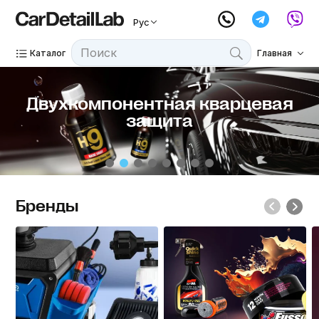
Рус
Каталог
Главная
Д
в
у
х
к
о
м
п
о
н
е
н
т
н
а
я
к
в
а
р
ц
е
в
а
я
з
а
щ
и
т
а
Бренды