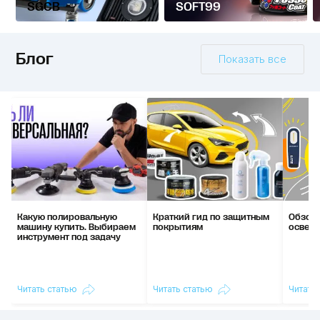
SGCB
SOFT99
Блог
Показать все
Какую полировальную
Краткий гид по защитным
Обзор
машину купить. Выбираем
покрытиям
освети
инструмент под задачу
Читать статью
Читать статью
Читать